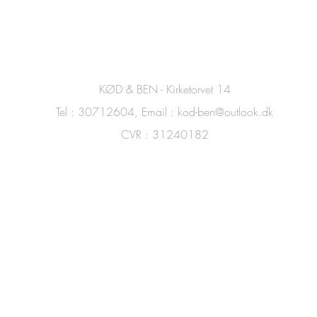
KØD & BEN - Kirketorvet 14
Tel : 30712604, Email :
kod-ben@outlook.dk
CVR : 31240182