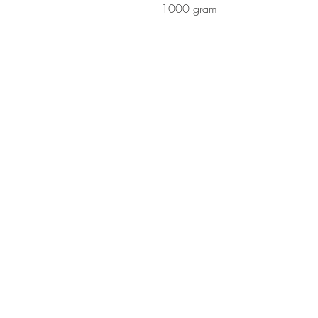
1000 gram
på glædeligt
gensyn