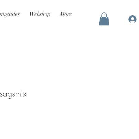
ingstider
Webshop
More
tsagsmix