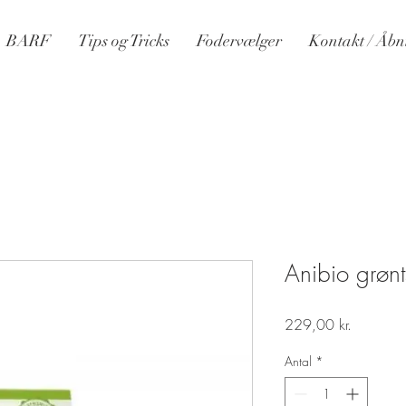
BARF
Tips og Tricks
Fodervælger
Kontakt / Åbn
Anibio grøn
Pris
229,00 kr.
Antal
*