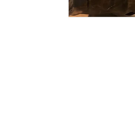
på glædeligt
gensyn