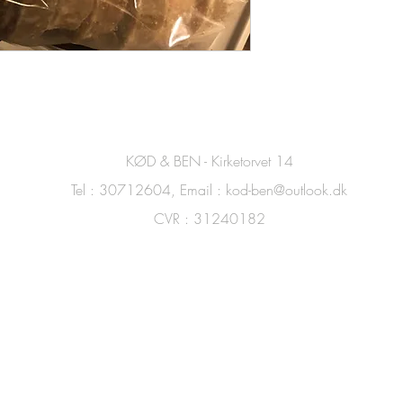
KØD & BEN - Kirketorvet 14
Tel : 30712604, Email :
kod-ben@outlook.dk
CVR : 31240182