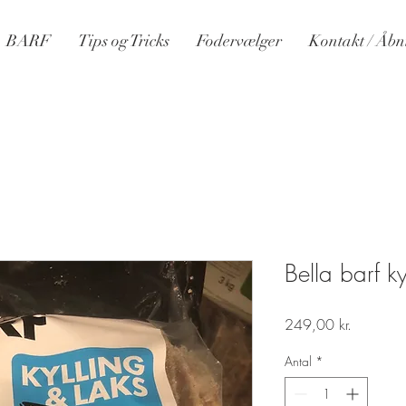
BARF
Tips og Tricks
Fodervælger
Kontakt / Åbn
Bella barf k
Pris
249,00 kr.
Antal
*