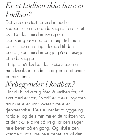
Er et kødben ikke bare et
kødben?
Det vi som oftest forbinder med et
kødben, er en bærende knogle fra et stort
dyr. Det kan hunden ikke spise.
Den kan gnaske på det i langt tid, men
der er ingen næring i forhold til den
energi, som hunden bruger på at forsøge
at æde knoglen.
Et rigtigt råt kødben kan spises uden at
man knækker tænder, - og gerne på under
en halv time.
Nybegynder i kødben?
Har du hund aldrig fået rå kødben før, så
start med et stort, "blødt" et; f.eks. brystben
fra okse eller kalv, oksestrube eller
fjerkræshalse. Dels er det let at tygge og
fordøje, og dels minimerer du risikoen for,
at den skulle blive så ivrig, at den sluger
hele benet på en gang. Og skulle den
komme til at sluge hele benet, så vil den