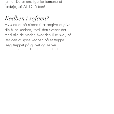
tarme. De er umulige for tarmene at
fordøje, så ALTID rå ben!
Kødben i sofaen?
Hvis du er på nippet til at opgive at give
din hund kødben, fordi den slæber det
med alle de steder, hvor den ikke skal, så
lær den at spise kødben på et tæppe.
Læg tæppet på gulvet og server
kødbenet. Hvis hunden tager kødbenet
med til et andet sted, så tager du
kødbenet fra hunden og lægger det
tilbage på tæppet. Tal gerne blidt med
hunden og ros den. Det skal jo være en
hyggestund. Bliv ved med denne øvelse,
indtil hunden har lært det; kødben spises
på tæppet!
Tag gerne tæppet med på terrassen osv,
så ved hunden altid, at nu er det
hyggetid. Har du hunden med på besøg
hos familie og venner, så tag tæppet
med. Så ved hunden altid, hvor dens