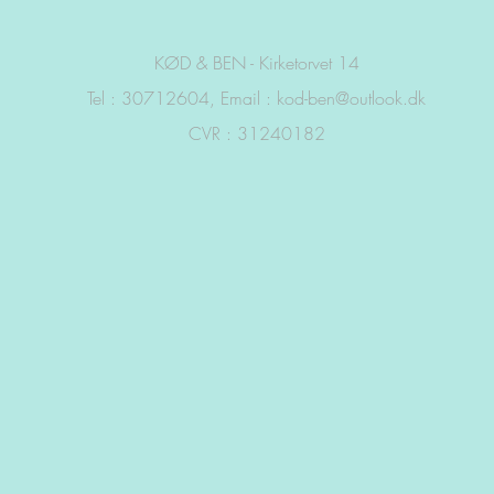
KØD & BEN - Kirketorvet 14
Tel : 30712604, Email :
kod-ben@outlook.dk
CVR : 31240182