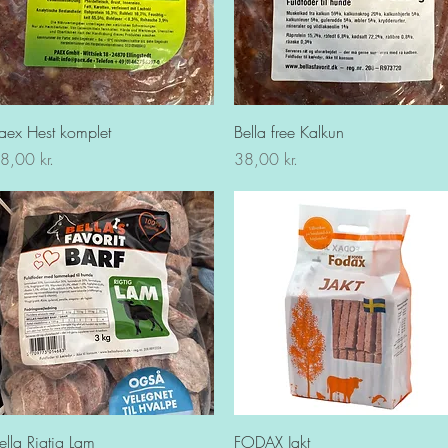
Hurtigvisning
Hurtigvisning
aex Hest komplet
Bella free Kalkun
is
Pris
8,00 kr.
38,00 kr.
Hurtigvisning
Hurtigvisning
ella Rigtig Lam
FODAX Jakt