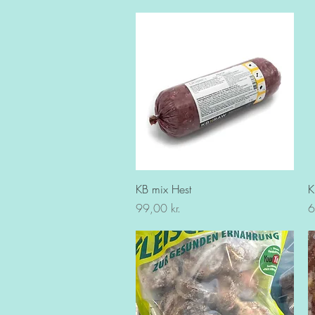
Hurtigvisning
KB mix Hest
K
Pris
Pr
99,00 kr.
6