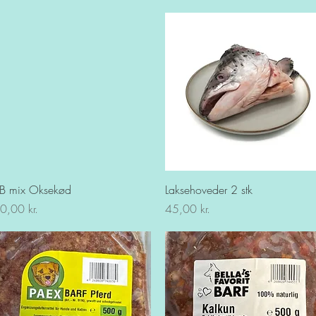
Hurtigvisning
Hurtigvisning
B mix Oksekød
Laksehoveder 2 stk
is
Pris
0,00 kr.
45,00 kr.