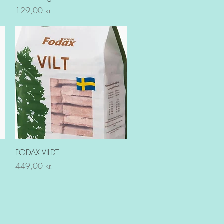
Pris
129,00 kr.
Hurtigvisning
FODAX VILDT
Pris
449,00 kr.