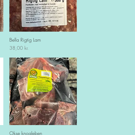
Hurtigvisning
Bella Rigtig Lam
Pris
38,00 kr.
Hurtigvisning
Okse knogleben