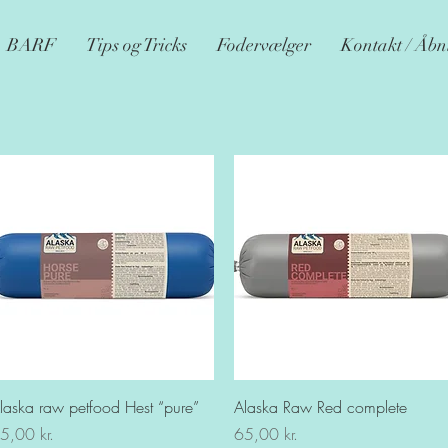
BARF
Tips og Tricks
Fodervælger
Kontakt / Åbn
Hurtigvisning
Hurtigvisning
laska raw petfood Hest “pure”
Alaska Raw Red complete
is
Pris
5,00 kr.
65,00 kr.