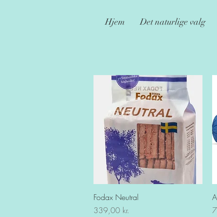
Hjem
Det naturlige valg
Hurtigvisning
Fodax Neutral
A
Pris
Pr
339,00 kr.
7