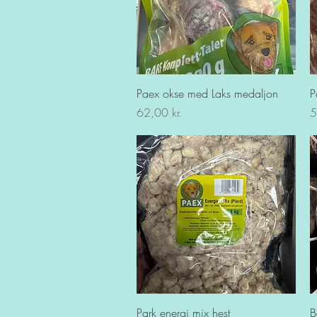
Hurtigvisning
Paex okse med Laks medaljon
P
Pris
Pr
62,00 kr.
5
Hurtigvisning
Park energi mix hest
B