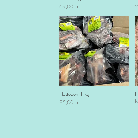
Pris
Pr
69,00 kr.
2
Hurtigvisning
Hesteben 1 kg
H
I
Pris
85,00 kr.