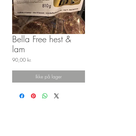
Bella Free hest &
lam
Pris
90,00 kr.
Ikke på lager
på glædeligt
gensyn