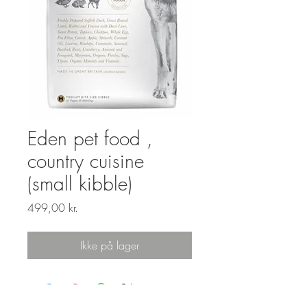
Eden pet food ,
country cuisine
(small kibble)
Pris
499,00 kr.
Ikke på lager