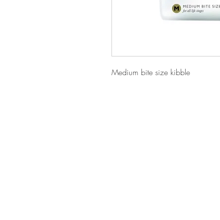
Medium bite size kibble
på glædeligt
gensyn