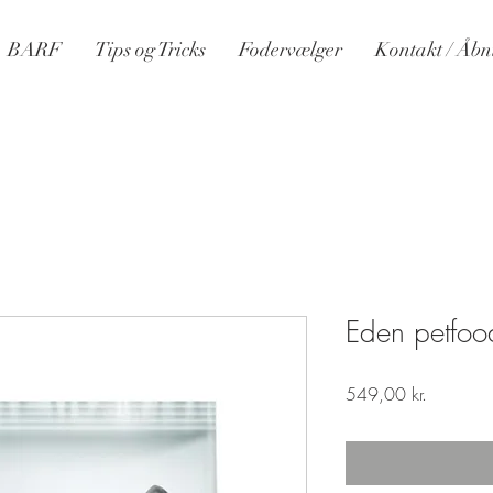
BARF
Tips og Tricks
Fodervælger
Kontakt / Åbn
Eden petfood
Pris
549,00 kr.