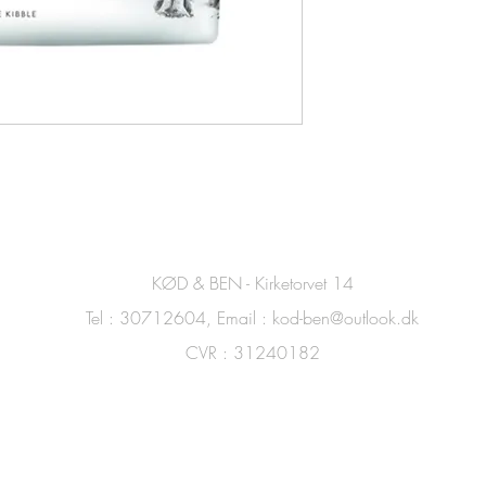
KØD & BEN - Kirketorvet 14
Tel : 30712604, Email :
kod-ben@outlook.dk
CVR : 31240182