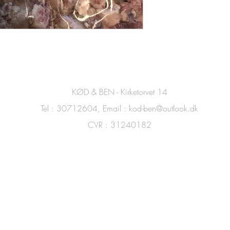
KØD & BEN - Kirketorvet 14
Tel : 30712604, Email :
kod-ben@outlook.dk
CVR : 31240182