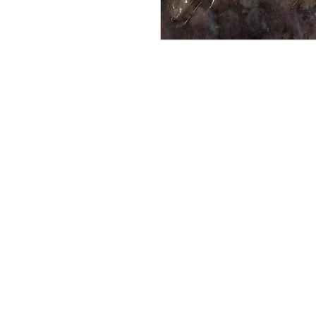
på glædeligt
gensyn