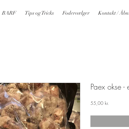
BARF
Tips og Tricks
Fodervælger
Kontakt / Åbn
Paex okse - 
Pris
55,00 kr.