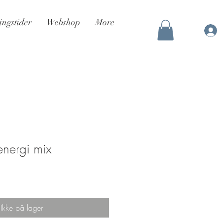
ingstider
Webshop
More
energi mix
Ikke på lager