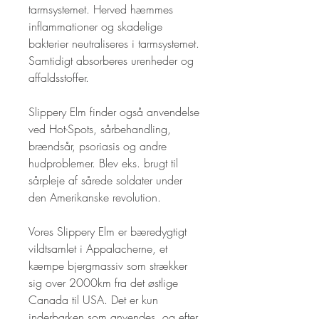
tarmsystemet. Herved hæmmes 
inflammationer og skadelige 
bakterier neutraliseres i tarmsystemet. 
Samtidigt absorberes urenheder og 
affaldsstoffer. 

Slippery Elm finder også anvendelse 
ved Hot-Spots, sårbehandling, 
brændsår, psoriasis og andre 
hudproblemer. Blev eks. brugt til 
sårpleje af sårede soldater under 
den Amerikanske revolution.

Vores Slippery Elm er bæredygtigt 
vildtsamlet i Appalacherne, et 
kæmpe bjergmassiv som strækker 
sig over 2000km fra det østlige 
Canada til USA. Det er kun 
inderbarken som anvendes, og efter 