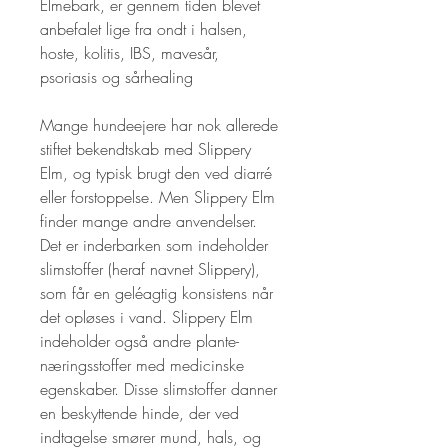
Elmebark, er gennem tiden blevet 
anbefalet lige fra ondt i halsen, 
hoste, kolitis, IBS, mavesår, 
psoriasis og sårhealing

Mange hundeejere har nok allerede 
stiftet bekendtskab med Slippery 
Elm, og typisk brugt den ved diarré 
eller forstoppelse. Men Slippery Elm 
finder mange andre anvendelser. 
Det er inderbarken som indeholder 
slimstoffer (heraf navnet Slippery), 
som får en geléagtig konsistens når 
det opløses i vand. Slippery Elm 
indeholder også andre plante-
næringsstoffer med medicinske 
egenskaber. Disse slimstoffer danner 
en beskyttende hinde, der ved 
indtagelse smører mund, hals, og 