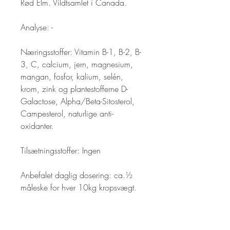
Rød Elm. Vildtsamlet i Canada.

Analyse: -

Næringsstoffer: Vitamin B-1, B-2, B-
3, C, calcium, jern, magnesium, 
mangan, fosfor, kalium, selén, 
krom, zink og plantestofferne D-
Galactose, Alpha/Beta-Sitosterol, 
Campesterol, naturlige anti-
oxidanter.

Tilsætningsstoffer: Ingen

Anbefalet daglig dosering: ca.½ 
måleske for hver 10kg kropsvægt. 
Medfølgende måleske indeholder 
ca. 1,25gram (strøget) der tilsættes 
i varmt vand under omrøring. Lad 