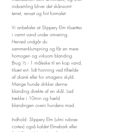
indsamling bliver det skånsomt 
tørret, renset og fint formalet.

Vi anbefaler at Slippery Elm tilsættes 
i varmt vand under omrøring. 
Herved undgår du 
sammenklumpning og får en mere 
homogen og virksom blanding. 
Brug ½ - 1 måleske til en kop vand, 
tilsæt evt. lidt honning ved tilfælde 
af diarré eller for smagens skyld. 
Mange hunde drikker denne 
blanding direkte af en skål. Lad 
trække i 10min og hæld 
blandingen oveni hundens mad.

Indhold: Slippery Elm (ulmi rubrae 
cortex) også kaldet Elmebark eller 